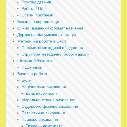
Розклад дзвінків
Робота ГПД
Освітні програми
Безпечне середовище
Очний /змішаний формат навчання
Державна підсумкова атестація
Методична робота в школі
Предметні методичні об’єднання
Структура методичної роботи школи
Шкільна бібліотека
Підручники
Виховна робота
Булінг
Національне виховання
День писемності
Морально-етичне виховання
Оздоровчо-фізичне виховання
Патріотичне виховання
Правове виховання
Тиждень демократії