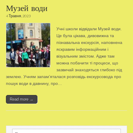
Музей води
4 Травня, 2023
Учні школи відвідали Музей води.
Це була цікава, дивовижна та
пізнавальна екскурсія, наповнена
яскравим інформаційним і
візуальним змістом. Адже там
можна побачити ті процеси, що
зазвичай знаходяться глибоко під
землею. Учням запам’яталася розповідь екскурсовода про
пошук води в давнину, про…
Read more →
Пошук: