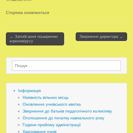
Сторінка оновлюється
← Запобігання поширенню
Звернення директора →
Post navigation
короновірусу
Пошук:
Інформація
Наявність вільних місць
Оновлення учнівського квитка
Звернення до батьків педагогічного колективу
Оголошення до початку навчального року
Години прийому адміністрації
Харчування учнів