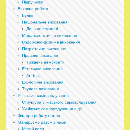
Підручники
Виховна робота
Булінг
Національне виховання
День писемності
Морально-етичне виховання
Оздоровчо-фізичне виховання
Патріотичне виховання
Правове виховання
Тиждень демократії
Естетичне виховання
Art-fest
Екологічне виховання
Трудове виховання
Учнівське самоврядування
Структура учнівського самоврядування
Учнівське самоврядування в дії
Звіт про роботу школи
Мандруємо разом з нами!
Музей води